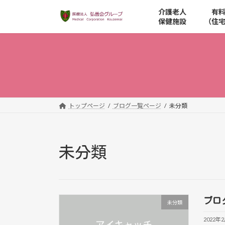
コ
ナ
介護老人
有
ン
ビ
保健施設
（住
テ
ゲ
ン
ー
ツ
シ
へ
ョ
ス
ン
キ
に
ッ
移
トップページ
ブログ一覧ページ
未分類
プ
動
未分類
ブロ
未分類
2022年