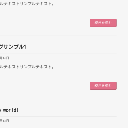
ルテキストサンプルテキスト。
続きを読む
グサンプル1
2月16日
ルテキストサンプルテキスト。
続きを読む
o world!
2月16日