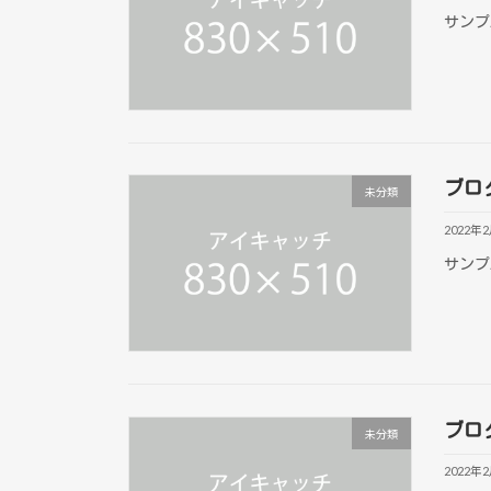
サンプ
ブロ
未分類
2022年
サンプ
ブロ
未分類
2022年