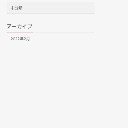
未分類
アーカイブ
2022年2月