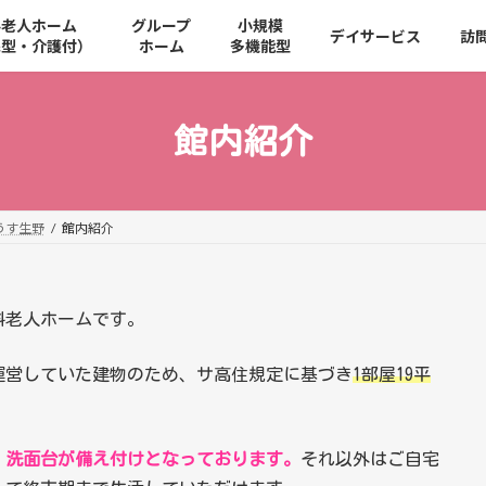
料老人ホーム
グループ
小規模
デイサービス
訪
宅型・介護付）
ホーム
多機能型
館内紹介
うす生野
館内紹介
料老人ホームです。
運営していた建物のため、サ高住規定に基づき
1部屋19平
・洗面台が備え付けとなっております。
それ以外はご自宅