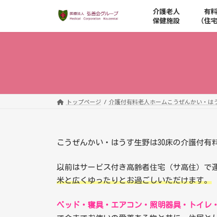
コ
ナ
介護老人
有
ン
ビ
保健施設
（住
テ
ゲ
ン
ー
ツ
シ
へ
ョ
ス
ン
キ
に
ッ
移
トップページ
介護付有料老人ホームこうぜんかい・は
プ
動
こうぜんかい・はうす生野は30床の介護付有
以前はサービス付き高齢者住宅（サ高住）で
米と広くゆったりとお過ごしいただけます。
ベッド・寝具・エアコン・照明器具・トイレ