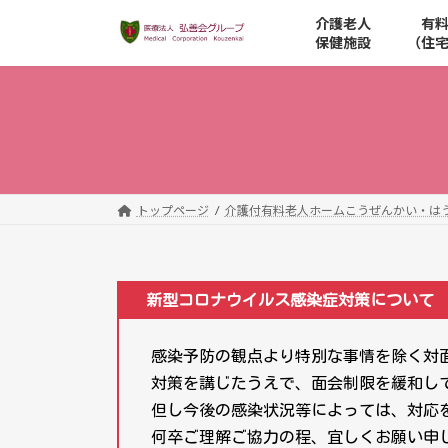
コ
ナ
介護老人
有
ン
ビ
保健施設
（住
テ
ゲ
ン
ー
ツ
シ
へ
ョ
ス
ン
キ
に
ッ
移
トップページ
介護付有料老人ホームこうぜんかい・は
プ
動
新型コロナウイルス感染症対策について
感染予防の観点より特別な事情を除く対
対策を講じたうえで、面会制限を緩和し
但し今後の感染状況等によっては、対応
何卒ご理解ご協力の程、宜しくお願い申